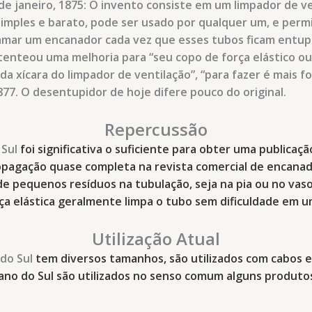
de janeiro, 1875: O invento consiste em um limpador de 
 simples e barato, pode ser usado por qualquer um, e per
mar um encanador cada vez que esses tubos ficam entupi
tenteou uma melhoria para “seu copo de força elástico ou 
xícara do limpador de ventilação”, “para fazer é mais for
877. O desentupidor de hoje difere pouco do original.
Repercussão
Sul
foi significativa o suficiente para obter uma publicaç
ropagação quase completa na revista comercial de encanad
pequenos resíduos na tubulação, seja na pia ou no vas
orça elástica geralmente limpa o tubo sem dificuldade e
Utilização Atual
do Sul
tem diversos tamanhos, são utilizados com cabos e
ano do Sul são utilizados no senso comum alguns produto